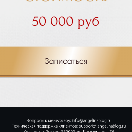
Вопросы к менеджеру: info@angelinablog.ru
Техническая поддержка клиентов: support@angelinablog.ru
Краснодар, Россия, 350000, ул. Коммунаров, 76