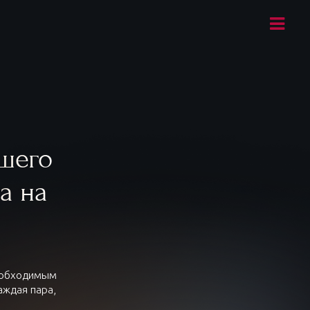
ашего
а на
необходимым
аждая пара,