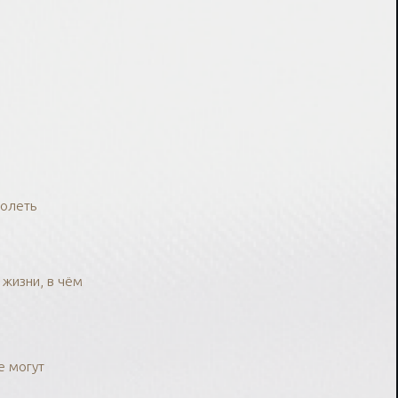
болеть
 жизни, в чём
е могут