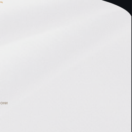
Т
 они